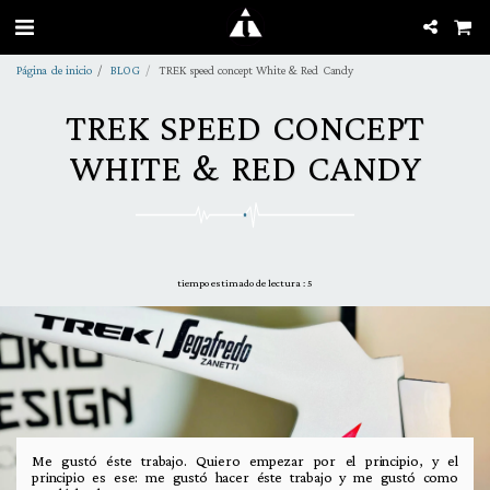
Página de inicio
BLOG
TREK speed concept White & Red Candy
TREK SPEED CONCEPT
WHITE & RED CANDY
tiempo estimado de lectura : 5
Me gustó éste trabajo. Quiero empezar por el principio, y el
principio es ese: me gustó hacer éste trabajo y me gustó como