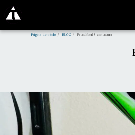
Página de inicio
BLOG
Precaliber16 caricatura