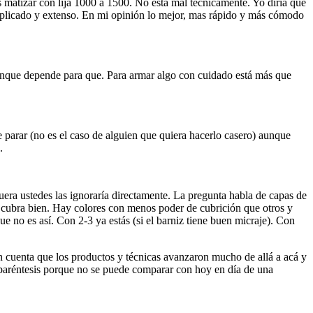
és matizar con lija 1000 a 1500. No está mal técnicamente. Yo diría que
omplicado y extenso. En mi opinión lo mejor, mas rápido y más cómodo
 aunque depende para que. Para armar algo con cuidado está más que
de parar (no es el caso de alguien que quiera hacerlo casero) aunque
.
fuera ustedes las ignoraría directamente. La pregunta habla de capas de
lor cubra bien. Hay colores con menos poder de cubrición que otros y
e no es así. Con 2-3 ya estás (si el barniz tiene buen micraje). Con
n cuenta que los productos y técnicas avanzaron mucho de allá a acá y
 paréntesis porque no se puede comparar con hoy en día de una