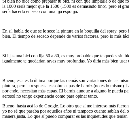
Si bien no dice como preparar tu bici, ni con que limpiarla o de que fo
la 1000 sería mejor que la 1500 (1500 es demasiado fino), pero el gr
sería hacerlo en seco con una lija esponja.
En sí, habla de que se le seco la pintura en la boquilla del spray, p
bien. El tiempo de secado depende de varios factores, pero lo más fáci
Si lijas una bici con lija 50 a 80, es muy probable que te quedes sin b
igualmente te quedarían rayas muy profundas. Yo diría más bien usar u
Bueno, esta es la última porque las demás son variaciones de las misma
pintura, pero la respuesta es sobre capas de barniz (no es lo mismo). 
por ende, necesitan más capas. El barniz aunque a alguno le pueda par
aerosol no tengo experiencia como para opinar tanto.
Bueno, hasta acá lo de Google. Lo otro que sí me intereso más fueron
yo no sé que pasaba por aquellos años ni tampoco cuanto sabían del 
manera justa. Lo que sí puedo comparar es las inquietudes que tenían