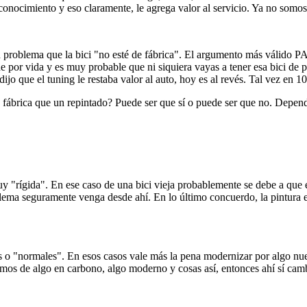
conocimiento y eso claramente, le agrega valor al servicio. Ya no somos
 problema que la bici "no esté de fábrica". El argumento más válido PA
e por vida y es muy probable que ni siquiera vayas a tener esa bici de p
dijo que el tuning le restaba valor al auto, hoy es al revés. Tal vez en 10
 fábrica que un repintado? Puede ser que sí o puede ser que no. Depend
 "rígida". En ese caso de una bici vieja probablemente se debe a que el
blema seguramente venga desde ahí. En lo último concuerdo, la pintura 
as o "normales". En esos casos vale más la pena modernizar por algo nu
blamos de algo en carbono, algo moderno y cosas así, entonces ahí sí camb