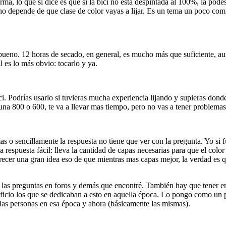
rma, lo que sí dice es que si la bici no está despintada al 100%, la pod
ano depende de que clase de color vayas a lijar. Es un tema un poco c
ero bueno. 12 horas de secado, en general, es mucho más que suficiente,
l es lo más obvio: tocarlo y ya.
ici. Podrías usarlo si tuvieras mucha experiencia lijando y supieras don
na 800 o 600, te va a llevar mas tiempo, pero no vas a tener problemas
s o sencillamente la respuesta no tiene que ver con la pregunta. Yo si 
La respuesta fácil: lleva la cantidad de capas necesarias para que el co
ecer una gran idea eso de que mientras mas capas mejor, la verdad es qu
 las preguntas en foros y demás que encontré. También hay que tener e
oficio los que se dedicaban a esto en aquella época. Lo pongo como un
 las personas en esa época y ahora (básicamente las mismas).