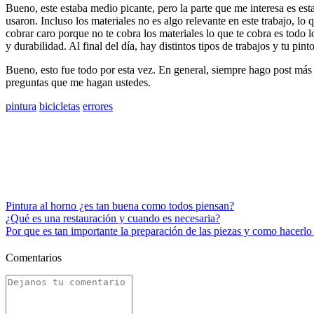
Bueno, este estaba medio picante, pero la parte que me interesa es esta
usaron. Incluso los materiales no es algo relevante en este trabajo, l
cobrar caro porque no te cobra los materiales lo que te cobra es todo l
y durabilidad. Al final del día, hay distintos tipos de trabajos y tu pi
Bueno, esto fue todo por esta vez. En general, siempre hago post más 
preguntas que me hagan ustedes.
pintura
bicicletas
errores
Pintura al horno ¿es tan buena como todos piensan?
¿Qué es una restauración y cuando es necesaria?
Por que es tan importante la preparación de las piezas y como hacerlo
Comentarios