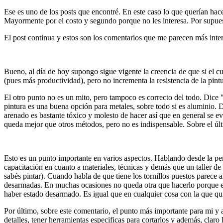
Ese es uno de los posts que encontré. En este caso lo que querían hace
Mayormente por el costo y segundo porque no les interesa. Por supues
El post continua y estos son los comentarios que me parecen más inte
Bueno, al día de hoy supongo sigue vigente la creencia de que si el cura
(pues más productividad), pero no incrementa la resistencia de la pintu
El otro punto no es un mito, pero tampoco es correcto del todo. Dice "s
pintura es una buena opción para metales, sobre todo si es aluminio. 
arenado es bastante tóxico y molesto de hacer así que en general se e
queda mejor que otros métodos, pero no es indispensable. Sobre el últ
Esto es un punto importante en varios aspectos. Hablando desde la per
capacitación en cuanto a materiales, técnicas y demás que un taller d
sabés pintar). Cuando habla de que tiene los tornillos puestos parece
desarmadas. En muchas ocasiones no queda otra que hacerlo porque eso
haber estado desarmado. Es igual que en cualquier cosa con la que qui
Por último, sobre este comentario, el punto más importante para mi y a
detalles, tener herramientas especificas para cortarlos y además, claro