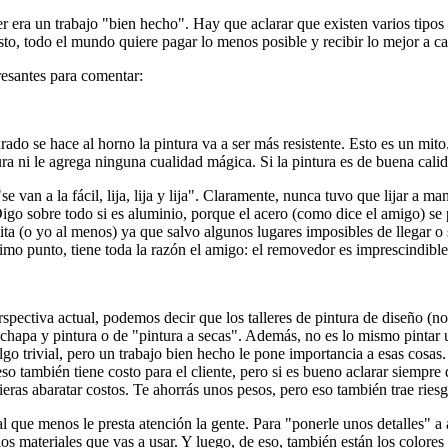
r era un trabajo "bien hecho". Hay que aclarar que existen varios tipos
to, todo el mundo quiere pagar lo menos posible y recibir lo mejor a 
resantes para comentar:
do se hace al horno la pintura va a ser más resistente. Esto es un mito. 
ra ni le agrega ninguna cualidad mágica. Si la pintura es de buena calid
e van a la fácil, lija, lija y lija". Claramente, nunca tuvo que lijar a 
Digo sobre todo si es aluminio, porque el acero (como dice el amigo) se
vita (o yo al menos) ya que salvo algunos lugares imposibles de llegar o
imo punto, tiene toda la razón el amigo: el removedor es imprescindibl
spectiva actual, podemos decir que los talleres de pintura de diseño (
e chapa y pintura o de "pintura a secas". Además, no es lo mismo pintar
 algo trivial, pero un trabajo bien hecho le pone importancia a esas cos
 también tiene costo para el cliente, pero si es bueno aclarar siempre
eras abaratar costos. Te ahorrás unos pesos, pero eso también trae ries
l que menos le presta atención la gente. Para "ponerle unos detalles" a 
 los materiales que vas a usar. Y luego, de eso, también están los colore