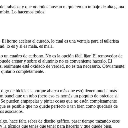
 de trabajos, y que no todos buscan ni quieren un trabajo de alta gama.
cambio. Lo hacemos todos.
El horno acelera el curado, lo cual es una ventaja para el tallerista
ad, lo es y si es mala, es mala.
mano un cuadro de carbono. No es la opción fácil lijar. El removedor de
 puede arenar y sobre el aluminio no es conveniente hacerlo. El
 si realmente está oxidado de verdad, no es tan necesario. Obviamente,
e quitarlo completamente.
no digo de bicicletas porque abarca más que eso) tienen mucha más
 un panel que un tubo (pero eso es nomás un poquito de práctica si
as. Se pueden empapelar y pintar cosas que no estén completamente
 que es posible que no quede perfecto o tan bien como quedaría de
gos asociados.
algo, hace falta saber de diseño gráfico, pasar tiempo trazando esos
s y la técnica que tenés que tener para hacerlo y que quede bien.