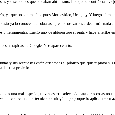
uestas y discusiones que se daban ahí mismo. Los que encontré eran viej
ás, ya que no son muchos pues Montevideo, Uruguay. Y luego sí, me pon
o esto ya lo conocen de sobra así que no nos vamos a decir más nada al
s y herramientas. Luego uno de alguien que si pinta y hace arreglos e
puestas rápidas de Google. Nos aparece esto:
untas y sus respuestas están orientadas al público que quiere pintar su
ta. Es una profesión.
o no es una mala opción, tal vez es más adecuada para otras cosas no tan
esor ni conocimientos técnicos de ningún tipo porque lo aplicamos en a