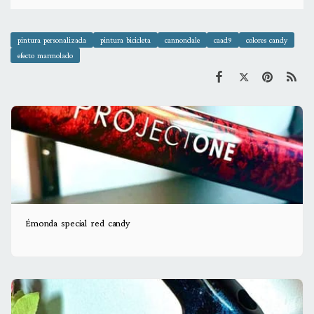
pintura personalizada
pintura bicicleta
cannondale
caad9
colores candy
efecto marmolado
Émonda special red candy