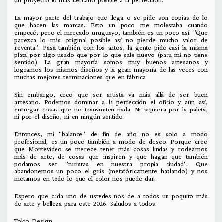
La mayor parte del trabajo que llega o se pide son copias de lo
que hacen las marcas. Esto un poco me molestaba cuando
empecé, pero el mercado uruguayo, también es un poco así. "Que
parezca lo más original posible así no pierde mucho valor de
reventa". Pasa también con los autos, la gente pide casi la misma
plata por algo usado que por lo que sale nuevo (para mi no tiene
sentido). La gran mayoría somos muy buenos artesanos y
logramos los mismos diseños y la gran mayoría de las veces con
muchas mejores terminaciones que en fábrica.
Sin embargo, creo que ser artista va más allá de ser buen
artesano. Podemos dominar a la perfección el oficio y aún así,
entregar cosas que no transmiten nada. Ni siquiera por la paleta,
ni por el diseño, ni en ningún sentido.
Entonces, mi "balance" de fin de año no es solo a modo
profesional, es un poco también a modo de deseo. Porque creo
que Montevideo se merece tener más cosas lindas y rodearnos
más de arte, de cosas que inspiren y que hagan que también
podamos ser "turistas en nuestra propia ciudad". Que
abandonemos un poco el gris (metafóricamente hablando) y nos
metamos en todo lo que el color nos puede dar.
Espero que cada uno de ustedes nos de a todos un poquito más
de arte y belleza para este 2026. Saludos a todos.
Tokio Design.