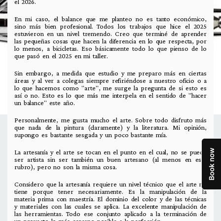
el 2026.
En mi caso, el balance que me planteo no es tanto económico,
sino más bien profesional. Todos los trabajos que hice el 2025
estuvieron en un nivel tremendo. Creo que terminé de aprender
las pequeñas cosas que hacen la diferencia en lo que respecta, por
lo menos, a bicicletas. Eso básicamente todo lo que pienso de lo
que pasó en el 2025 en mi taller.
Sin embargo, a medida que estudio y me preparo más en ciertas
áreas y al ver a colegas siempre refiriéndose a nuestro oficio o a
lo que hacemos como "arte", me surge la pregunta de si esto es
así o no. Esto es lo que más me interpela en el sentido de "hacer
un balance" este año.
Personalmente, me gusta mucho el arte. Sobre todo disfruto más
que nada de la pintura (claramente) y la literatura. Mi opinión,
supongo es bastante sesgada y un poco bastante mía.
La artesanía y el arte se tocan en el punto en el cual, no se puede
ser artista sin ser también un buen artesano (al menos en este
rubro), pero no son la misma cosa.
Considero que la artesanía requiere un nivel técnico que el arte no
tiene porque tener necesariamente. Es la manipulación de la
materia prima con maestría. El dominio del color y de las técnicas
y materiales con las cuales se aplica. La excelente manipulación de
las herramientas. Todo ese conjunto aplicado a la terminación de
un proyecto lo más cercano posible a la perfección.